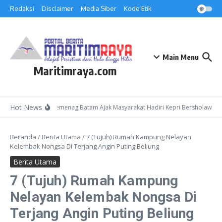
Lewati ke konten
Redaksi
Disclaimer
Media Siber
Kode Etik
Main Menu
Maritimraya.com
Hot News
Kepala Kemenag Batam Ajak Masyarakat Hadiri Kepri Bersholawat 3 
Beranda
/
Berita Utama
/
7 (Tujuh) Rumah Kampung Nelayan
Kelembak Nongsa Di Terjang Angin Puting Beliung
Berita Utama
7 (Tujuh) Rumah Kampung
Nelayan Kelembak Nongsa Di
Terjang Angin Puting Beliung