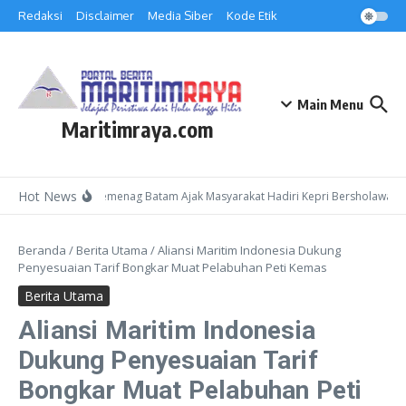
Lewati ke konten
Redaksi
Disclaimer
Media Siber
Kode Etik
Main Menu
Maritimraya.com
Hot News
Kepala Kemenag Batam Ajak Masyarakat Hadiri Kepri Bersholawat 3 
Beranda
/
Berita Utama
/
Aliansi Maritim Indonesia Dukung
Penyesuaian Tarif Bongkar Muat Pelabuhan Peti Kemas
Berita Utama
Aliansi Maritim Indonesia
Dukung Penyesuaian Tarif
Bongkar Muat Pelabuhan Peti