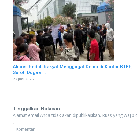
Aliansi Peduli Rakyat Menggugat Demo di Kantor BTKP,
Soroti Dugaa ...
23 Juni 2026
Tinggalkan Balasan
Alamat email Anda tidak akan dipublikasikan.
Ruas yang wajib 