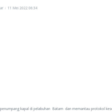
ar
11 Mei 2022
06:34
numpang kapal di pelabuhan Batam dan memantau protokol keseha