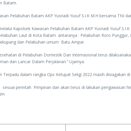
an Batam.
wasan Pelabuhan Batam AKP Yusriadi Yusuf S.I.K M.H bersama TNI dan 
 melalui Kapolsek Kawasan Pelabuhan Batam AKP Yusriadi Yusuf S.I
 Pelabuhan Laut di Kota Batam antaranya : Pelabuhan Roro Punggur,
 Sekupang dan Pelabuhan umum Batu Ampar.
ehatan di Pelabuhan Domestik Dan Internasional terus dilaksanakan
man dan Lancar Dalam Perjalanan.” Ujarnya.
 Terpadu dalam rangka Ops Ketupat Seligi 2022 masih disiagakan di
 sesuai perintah Pimpinan dan akan terus di lakukan pengawasan hin
Tim