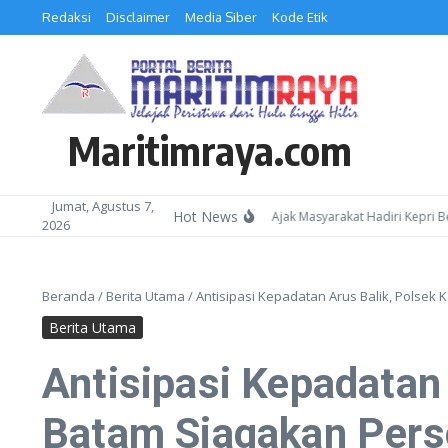
Lewati ke konten
Redaksi
Disclaimer
Media Siber
Kode Etik
Maritimraya.com
Jumat, Agustus 7,
Hot News
Kepala Kemenag Batam Ajak Masyarakat Hadiri Kepri Bershol
2026
Beranda
/
Berita Utama
/
Antisipasi Kepadatan Arus Balik, Polse
Berita Utama
Antisipasi Kepadatan
Batam Siagakan Pers