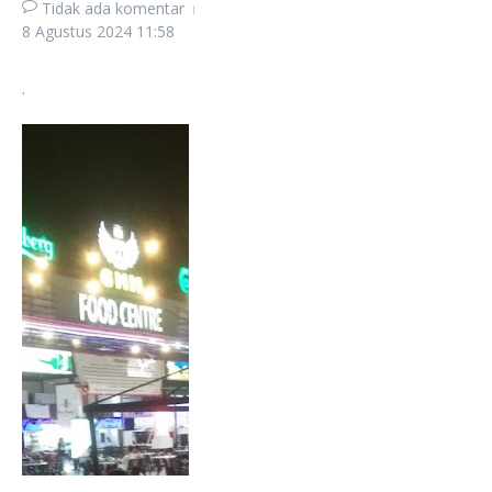
Tidak ada komentar
8 Agustus 2024
11:58
.