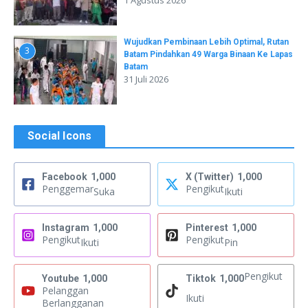
1 Agustus 2026
Wujudkan Pembinaan Lebih Optimal, Rutan
3
Batam Pindahkan 49 Warga Binaan Ke Lapas
Batam
31 Juli 2026
Social Icons
Facebook
1,000
X (Twitter)
1,000
Penggemar
Pengikut
Suka
Ikuti
Instagram
1,000
Pinterest
1,000
Pengikut
Pengikut
Ikuti
Pin
Pengikut
Youtube
1,000
Tiktok
1,000
Pelanggan
Ikuti
Berlangganan