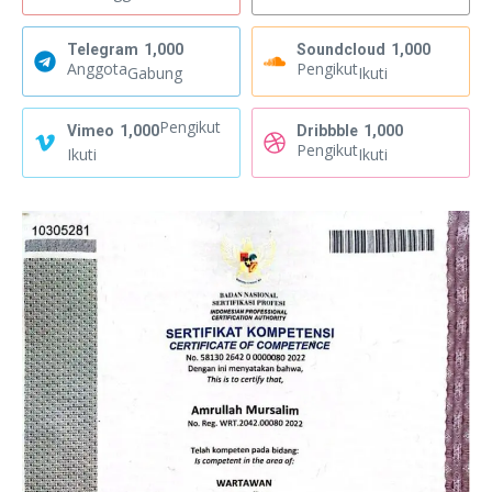
Telegram
1,000
Soundcloud
1,000
Anggota
Pengikut
Gabung
Ikuti
Pengikut
Vimeo
1,000
Dribbble
1,000
Pengikut
Ikuti
Ikuti