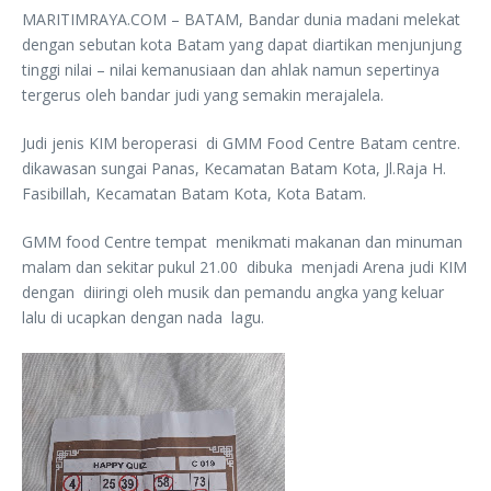
MARITIMRAYA.COM – BATAM, Bandar dunia madani melekat
dengan sebutan kota Batam yang dapat diartikan menjunjung
tinggi nilai – nilai kemanusiaan dan ahlak namun sepertinya
tergerus oleh bandar judi yang semakin merajalela.
Judi jenis KIM beroperasi di GMM Food Centre Batam centre.
dikawasan sungai Panas, Kecamatan Batam Kota, Jl.Raja H.
Fasibillah, Kecamatan Batam Kota, Kota Batam.
GMM food Centre tempat menikmati makanan dan minuman
malam dan sekitar pukul 21.00 dibuka menjadi Arena judi KIM
dengan diiringi oleh musik dan pemandu angka yang keluar
lalu di ucapkan dengan nada lagu.