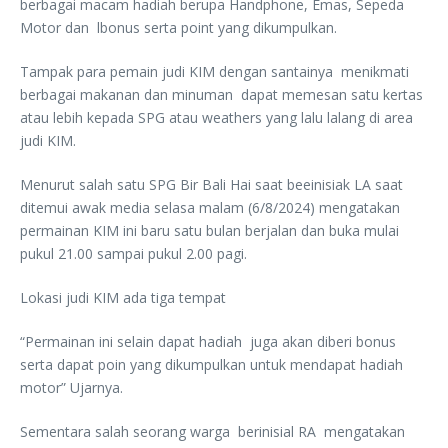
berbagai macam hadiah berupa Handphone, Emas, Sepeda
Motor dan lbonus serta point yang dikumpulkan.
Tampak para pemain judi KIM dengan santainya menikmati
berbagai makanan dan minuman dapat memesan satu kertas
atau lebih kepada SPG atau weathers yang lalu lalang di area
judi KIM.
Menurut salah satu SPG Bir Bali Hai saat beeinisiak LA saat
ditemui awak media selasa malam (6/8/2024) mengatakan
permainan KIM ini baru satu bulan berjalan dan buka mulai
pukul 21.00 sampai pukul 2.00 pagi.
Lokasi judi KIM ada tiga tempat
“Permainan ini selain dapat hadiah juga akan diberi bonus
serta dapat poin yang dikumpulkan untuk mendapat hadiah
motor” Ujarnya.
Sementara salah seorang warga berinisial RA mengatakan