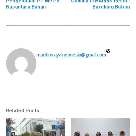
Pengelolaan PT Metro
Cabana di HARRIS Resort
Nusantara Bahari
Barelang Batam
maritimrayaindonesia@gmail.com
Related Posts