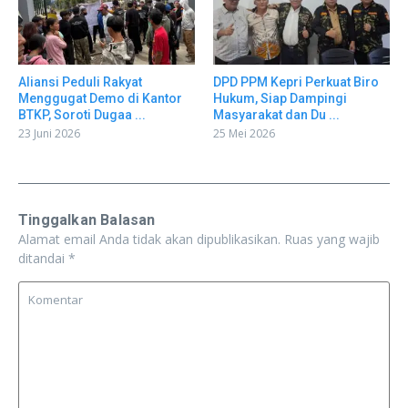
Aliansi Peduli Rakyat
DPD PPM Kepri Perkuat Biro
Menggugat Demo di Kantor
Hukum, Siap Dampingi
BTKP, Soroti Dugaa ...
Masyarakat dan Du ...
23 Juni 2026
25 Mei 2026
Tinggalkan Balasan
Alamat email Anda tidak akan dipublikasikan.
Ruas yang wajib
ditandai
*