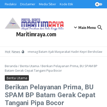
Lewati ke konten
Redaksi
Disclaimer
Media Siber
Kode Etik
Main Menu
Maritimraya.com
Hot News
Kepala Kemenag Batam Ajak Masyarakat Hadiri Kepri Bersholawat 3 
Beranda
/
Berita Utama
/
Berikan Pelayanan Prima, BU SPAM BP
Batam Gerak Cepat Tangani Pipa Bocor
Berita Utama
Berikan Pelayanan Prima, BU
SPAM BP Batam Gerak Cepat
Tangani Pipa Bocor