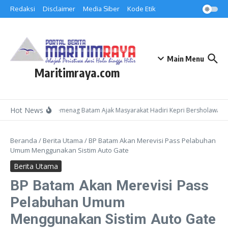
Lewati ke konten
Redaksi
Disclaimer
Media Siber
Kode Etik
Main Menu
Maritimraya.com
Hot News
Kepala Kemenag Batam Ajak Masyarakat Hadiri Kepri Bersholawat 3 
Beranda
/
Berita Utama
/
BP Batam Akan Merevisi Pass Pelabuhan
Umum Menggunakan Sistim Auto Gate
Berita Utama
BP Batam Akan Merevisi Pass
Pelabuhan Umum
Menggunakan Sistim Auto Gate