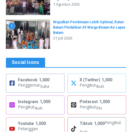
1 Agustus 2026
Wujudkan Pembinaan Lebih Optimal, Rutan
3
Batam Pindahkan 49 Warga Binaan Ke Lapas
Batam
31 Juli 2026
Social Icons
Facebook
1,000
X (Twitter)
1,000
Penggemar
Pengikut
Suka
Ikuti
Instagram
1,000
Pinterest
1,000
Pengikut
Pengikut
Ikuti
Pin
Pengikut
Youtube
1,000
Tiktok
1,000
Pelanggan
Ikuti