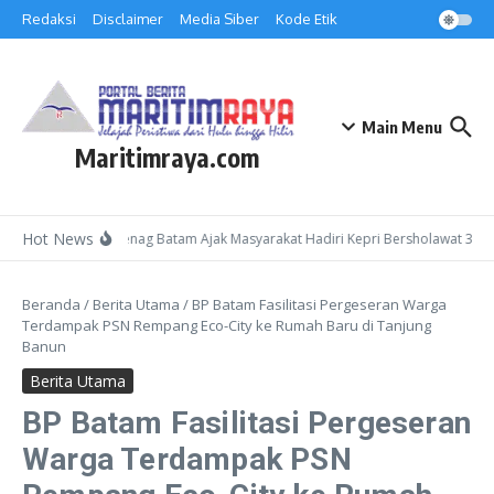
Lewati ke konten
Redaksi
Disclaimer
Media Siber
Kode Etik
Main Menu
Maritimraya.com
Hot News
Kepala Kemenag Batam Ajak Masyarakat Hadiri Kepri Bersholawat 3 di 
Beranda
/
Berita Utama
/
BP Batam Fasilitasi Pergeseran Warga
Terdampak PSN Rempang Eco-City ke Rumah Baru di Tanjung
Banun
Berita Utama
BP Batam Fasilitasi Pergeseran
Warga Terdampak PSN