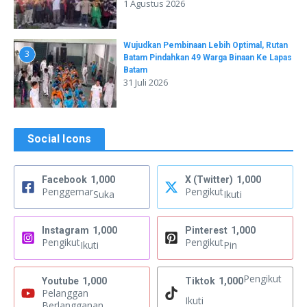
1 Agustus 2026
Wujudkan Pembinaan Lebih Optimal, Rutan
3
Batam Pindahkan 49 Warga Binaan Ke Lapas
Batam
31 Juli 2026
Social Icons
Facebook
1,000
X (Twitter)
1,000
Penggemar
Pengikut
Suka
Ikuti
Instagram
1,000
Pinterest
1,000
Pengikut
Pengikut
Ikuti
Pin
Pengikut
Youtube
1,000
Tiktok
1,000
Pelanggan
Ikuti
Berlangganan