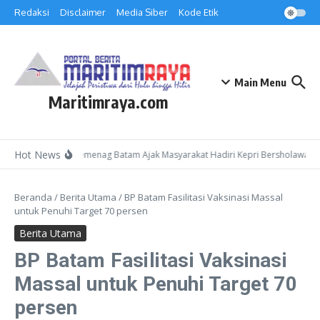
Lewati ke konten
Redaksi
Disclaimer
Media Siber
Kode Etik
Main Menu
Maritimraya.com
Hot News
Kepala Kemenag Batam Ajak Masyarakat Hadiri Kepri Bersholawat 3 
Beranda
/
Berita Utama
/
BP Batam Fasilitasi Vaksinasi Massal
untuk Penuhi Target 70 persen
Berita Utama
BP Batam Fasilitasi Vaksinasi
Massal untuk Penuhi Target 70
persen