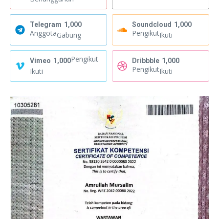
Telegram
1,000
Soundcloud
1,000
Anggota
Pengikut
Gabung
Ikuti
Pengikut
Vimeo
1,000
Dribbble
1,000
Pengikut
Ikuti
Ikuti