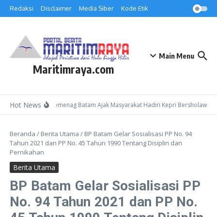
Lewati ke konten
Redaksi
Disclaimer
Media Siber
Kode Etik
Main Menu
Maritimraya.com
Hot News
Kepala Kemenag Batam Ajak Masyarakat Hadiri Kepri Bersholawat 3 
Beranda
/
Berita Utama
/
BP Batam Gelar Sosialisasi PP No. 94
Tahun 2021 dan PP No. 45 Tahun 1990 Tentang Disiplin dan
Pernikahan
Berita Utama
BP Batam Gelar Sosialisasi PP
No. 94 Tahun 2021 dan PP No.