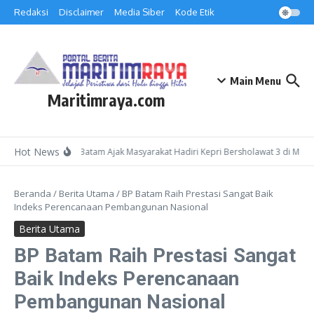
Lewati ke konten
Redaksi
Disclaimer
Media Siber
Kode Etik
Main Menu
Maritimraya.com
Hot News
Kepala Kemenag Batam Ajak Masyarakat Hadiri Kepri Bersholawat 3 di Masji
Beranda
/
Berita Utama
/
BP Batam Raih Prestasi Sangat Baik
Indeks Perencanaan Pembangunan Nasional
Berita Utama
BP Batam Raih Prestasi Sangat
Baik Indeks Perencanaan
Pembangunan Nasional