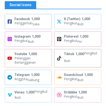
Social Icons
Facebook
1,000
X (Twitter)
1,000
Penggemar
Pengikut
Suka
Ikuti
Instagram
1,000
Pinterest
1,000
Pengikut
Pengikut
Ikuti
Pin
Pengikut
Youtube
1,000
Tiktok
1,000
Pelanggan
Ikuti
Berlangganan
Telegram
1,000
Soundcloud
1,000
Anggota
Pengikut
Gabung
Ikuti
Pengikut
Vimeo
1,000
Dribbble
1,000
Pengikut
Ikuti
Ikuti