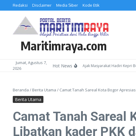
Lewati ke konten
Redaksi
Disclaimer
Media Siber
Kode Etik
Maritimraya.com
Jumat, Agustus 7,
Hot News
Kepala Kemenag Batam Ajak Masyarakat Hadiri Kepri Bersholaw
2026
Beranda
/
Berita Utama
/
Camat Tanah Sareal Kota Bogor Apresias
Berita Utama
Camat Tanah Sareal K
Libatkan kader PKK 