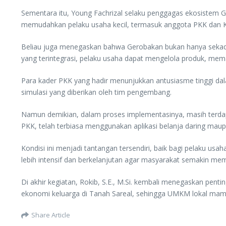
Sementara itu, Young Fachrizal selaku penggagas ekosistem G
memudahkan pelaku usaha kecil, termasuk anggota PKK dan KWT
Beliau juga menegaskan bahwa Gerobakan bukan hanya sekada
yang terintegrasi, pelaku usaha dapat mengelola produk, mem
Para kader PKK yang hadir menunjukkan antusiasme tinggi dala
simulasi yang diberikan oleh tim pengembang.
Namun demikian, dalam proses implementasinya, masih terdapa
PKK, telah terbiasa menggunakan aplikasi belanja daring maup
Kondisi ini menjadi tantangan tersendiri, baik bagi pelaku u
lebih intensif dan berkelanjutan agar masyarakat semakin me
Di akhir kegiatan, Rokib, S.E., M.Si. kembali menegaskan pe
ekonomi keluarga di Tanah Sareal, sehingga UMKM lokal mam
Share Article