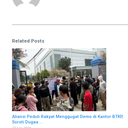
Related Posts
Aliansi Peduli Rakyat Menggugat Demo di Kantor BTKP,
Soroti Dugaa ...