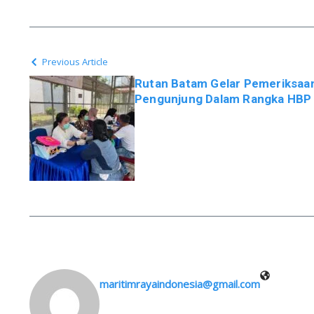
Previous Article
Rutan Batam Gelar Pemeriksaan
Pengunjung Dalam Rangka HBP 
maritimrayaindonesia@gmail.com