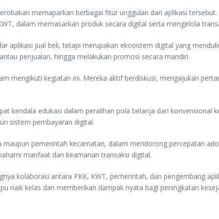
erobakan memaparkan berbagai fitur unggulan dari aplikasi tersebut
, dalam memasarkan produk secara digital serta mengelola transaks
r aplikasi jual beli, tetapi merupakan ekosistem digital yang me
antau penjualan, hingga melakukan promosi secara mandiri.
m mengikuti kegiatan ini. Mereka аktif berdiskusi, mengajukan pert
t kendala edukasi dalam peralihan pola belanja dari konvensional k
un sistem pembayaran digital.
saha maupun pemerintah kecamatan, dalam mendorong percepatan adops
mahami manfaat dan keamanan transaksi digital.
ntingnya kolaborasi antara PKK, KWT, pemerintah, dan pengembang apl
pu naik kelas dan memberikan dampak nyata bagi peningkatan kesej