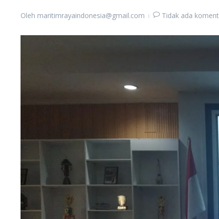
Oleh
maritimrayaindonesia@gmail.com
Tidak ada koment