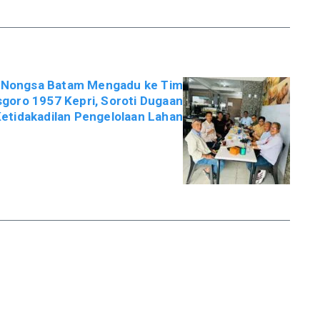
 Nongsa Batam Mengadu ke Tim
goro 1957 Kepri, Soroti Dugaan
etidakadilan Pengelolaan Lahan