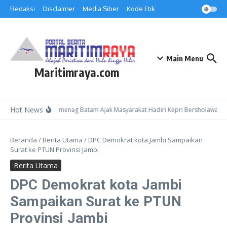
Lewati ke konten
Redaksi
Disclaimer
Media Siber
Kode Etik
Main Menu
Maritimraya.com
Hot News
Kepala Kemenag Batam Ajak Masyarakat Hadiri Kepri Bersholawat 3 
Beranda
/
Berita Utama
/
DPC Demokrat kota Jambi Sampaikan
Surat ke PTUN Provinsi Jambi
Berita Utama
DPC Demokrat kota Jambi
Sampaikan Surat ke PTUN
Provinsi Jambi