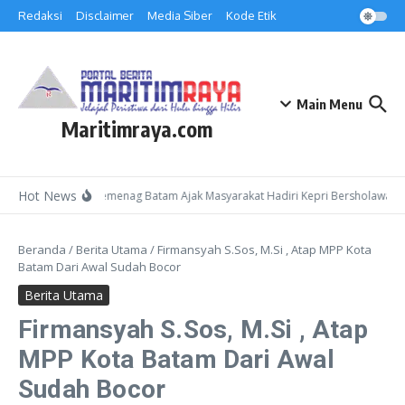
Lewati ke konten
Redaksi
Disclaimer
Media Siber
Kode Etik
Main Menu
Maritimraya.com
Hot News
Kepala Kemenag Batam Ajak Masyarakat Hadiri Kepri Bersholawat 3 
Beranda
/
Berita Utama
/
Firmansyah S.Sos, M.Si , Atap MPP Kota
Batam Dari Awal Sudah Bocor
Berita Utama
Firmansyah S.Sos, M.Si , Atap
MPP Kota Batam Dari Awal
Sudah Bocor