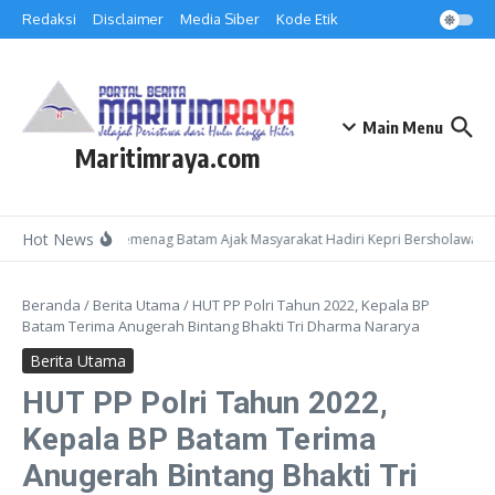
Lewati ke konten
Redaksi
Disclaimer
Media Siber
Kode Etik
Main Menu
Maritimraya.com
Hot News
Kepala Kemenag Batam Ajak Masyarakat Hadiri Kepri Bersholawat 3 
Beranda
/
Berita Utama
/
HUT PP Polri Tahun 2022, Kepala BP
Batam Terima Anugerah Bintang Bhakti Tri Dharma Nararya
Berita Utama
HUT PP Polri Tahun 2022,
Kepala BP Batam Terima
Anugerah Bintang Bhakti Tri