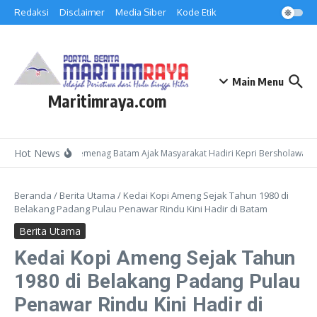
Lewati ke konten
Redaksi
Disclaimer
Media Siber
Kode Etik
Main Menu
Maritimraya.com
Hot News
Kepala Kemenag Batam Ajak Masyarakat Hadiri Kepri Bersholawat 3 
Beranda
/
Berita Utama
/
Kedai Kopi Ameng Sejak Tahun 1980 di
Belakang Padang Pulau Penawar Rindu Kini Hadir di Batam
Berita Utama
Kedai Kopi Ameng Sejak Tahun
1980 di Belakang Padang Pulau
Penawar Rindu Kini Hadir di