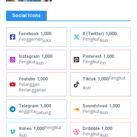
Social Icons
Facebook
1,000
X (Twitter)
1,000
Penggemar
Pengikut
Suka
Ikuti
Instagram
1,000
Pinterest
1,000
Pengikut
Pengikut
Ikuti
Pin
Pengikut
Youtube
1,000
Tiktok
1,000
Pelanggan
Ikuti
Berlangganan
Telegram
1,000
Soundcloud
1,000
Anggota
Pengikut
Gabung
Ikuti
Pengikut
Vimeo
1,000
Dribbble
1,000
Pengikut
Ikuti
Ikuti