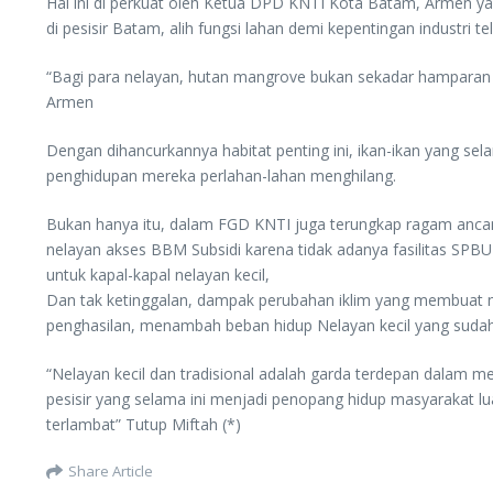
Hal ini di perkuat oleh Ketua DPD KNTI Kota Batam, Armen 
di pesisir Batam, alih fungsi lahan demi kepentingan industri 
“Bagi para nelayan, hutan mangrove bukan sekadar hamparan h
Armen
Dengan dihancurkannya habitat penting ini, ikan-ikan yang se
penghidupan mereka perlahan-lahan menghilang.
Bukan hanya itu, dalam FGD KNTI juga terungkap ragam ancam
nelayan akses BBM Subsidi karena tidak adanya fasilitas SPB
untuk kapal-kapal nelayan kecil,
Dan tak ketinggalan, dampak perubahan iklim yang membuat ne
penghasilan, menambah beban hidup Nelayan kecil yang sudah
“Nelayan kecil dan tradisional adalah garda terdepan dalam me
pesisir yang selama ini menjadi penopang hidup masyarakat l
terlambat” Tutup Miftah (*)
Share Article