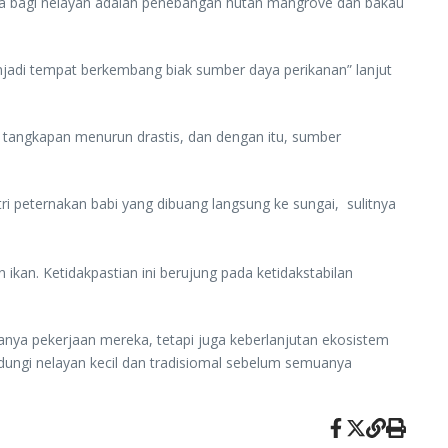
ta bagi nelayan adalah penebangan hutan mangrove dan bakau
njadi tempat berkembang biak sumber daya perikanan” lanjut
il tangkapan menurun drastis, dan dengan itu, sumber
 peternakan babi yang dibuang langsung ke sungai, sulitnya
kan. Ketidakpastian ini berujung pada ketidakstabilan
hanya pekerjaan mereka, tetapi juga keberlanjutan ekosistem
dungi nelayan kecil dan tradisiomal sebelum semuanya