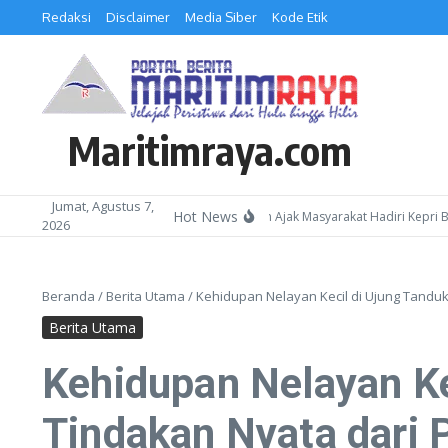
Lewati ke konten
Redaksi
Disclaimer
Media Siber
Kode Etik
Maritimraya.com
Jumat, Agustus 7,
Hot News
Kepala Kemenag Batam Ajak Masyarakat Hadiri Kepri Bersho
2026
Beranda
/
Berita Utama
/
Kehidupan Nelayan Kecil di Ujung Tandu
Berita Utama
Kehidupan Nelayan Ke
Tindakan Nyata dari 