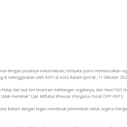
enal dengan pesatnya industrialisasi, ternyata justru memunculkan r
 di selenggarakan oleh KNTI di Kota Batam (Jum’at, 11 Oktober 202
hidup dari laut kini terancam kehilangan segalanya, dari Hasil FGD
ng tidak memihak” Ujar Miftahul Khausar (Pengurus Pusat DPP KNTI)
ta Batam dengan tegas mendesak pemerintah untuk segera mengam