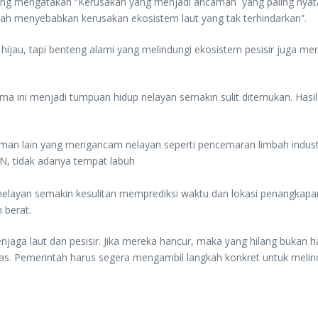
yang mengatakan “Kerusakan yang menjadi ancaman yang paling nya
telah menyebabkan kerusakan ekosistem laut yang tak terhindarkan”.
ijau, tapi benteng alami yang melindungi ekosistem pesisir juga me
lama ini menjadi tumpuan hidup nelayan semakin sulit ditemukan. Has
an lain yang mengancam nelayan seperti pencemaran limbah industri
UN, tidak adanya tempat labuh
layan semakin kesulitan memprediksi waktu dan lokasi penangkapan i
 berat.
njaga laut dan pesisir. Jika mereka hancur, maka yang hilang bukan 
uas. Pemerintah harus segera mengambil langkah konkret untuk melin