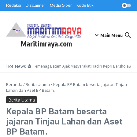
Lewati ke konten
Redaksi
Disclaimer
Media Siber
Kode Etik
Main Menu
Maritimraya.com
Hot News
Kepala Kemenag Batam Ajak Masyarakat Hadiri Kepri Bersholawat 3
Beranda
/
Berita Utama
/
Kepala BP Batam beserta jajaran Tinjau
Lahan dan Aset BP Batam.
Berita Utama
Kepala BP Batam beserta
jajaran Tinjau Lahan dan Aset
BP Batam.