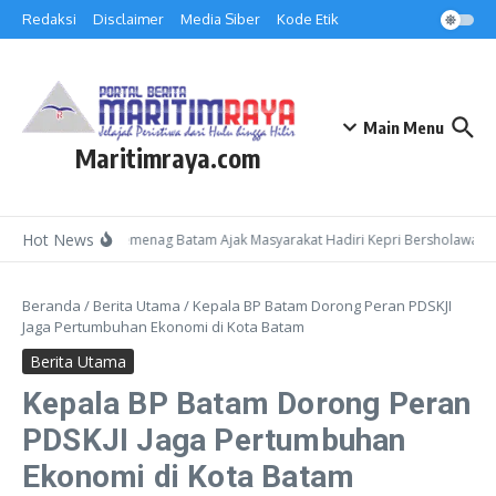
Lewati ke konten
Redaksi
Disclaimer
Media Siber
Kode Etik
Main Menu
Maritimraya.com
Hot News
Kepala Kemenag Batam Ajak Masyarakat Hadiri Kepri Bersholawat 3 
Beranda
/
Berita Utama
/
Kepala BP Batam Dorong Peran PDSKJI
Jaga Pertumbuhan Ekonomi di Kota Batam
Berita Utama
Kepala BP Batam Dorong Peran
PDSKJI Jaga Pertumbuhan
Ekonomi di Kota Batam