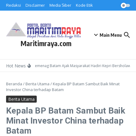
Lewati ke konten
Redaksi
Disclaimer
Media Siber
Kode Etik
Main Menu
Maritimraya.com
Hot News
Kepala Kemenag Batam Ajak Masyarakat Hadiri Kepri Bersholawat 3 
Beranda
/
Berita Utama
/
Kepala BP Batam Sambut Baik Minat
Investor China terhadap Batam
Berita Utama
Kepala BP Batam Sambut Baik
Minat Investor China terhadap
Batam