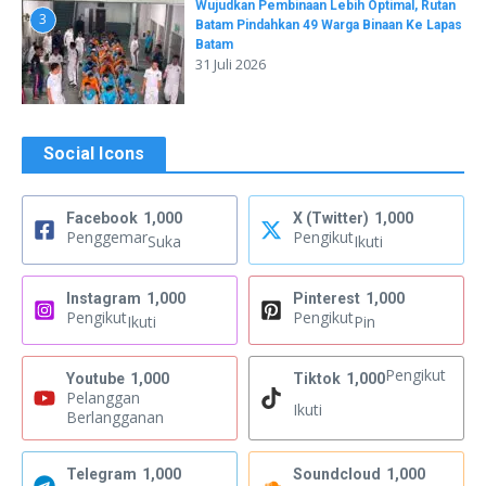
Wujudkan Pembinaan Lebih Optimal, Rutan
3
Batam Pindahkan 49 Warga Binaan Ke Lapas
Batam
31 Juli 2026
Social Icons
Facebook
1,000
X (Twitter)
1,000
Penggemar
Pengikut
Suka
Ikuti
Instagram
1,000
Pinterest
1,000
Pengikut
Pengikut
Ikuti
Pin
Pengikut
Youtube
1,000
Tiktok
1,000
Pelanggan
Ikuti
Berlangganan
Telegram
1,000
Soundcloud
1,000