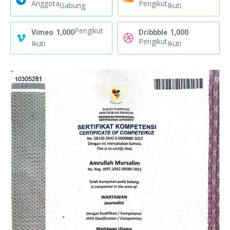
Anggota
Pengikut
Gabung
Ikuti
Pengikut
Vimeo
1,000
Dribbble
1,000
Pengikut
Ikuti
Ikuti