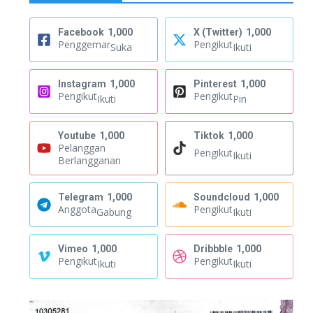
Facebook
1,000
X (Twitter)
1,000
Penggemar
Pengikut
Suka
Ikuti
Instagram
1,000
Pinterest
1,000
Pengikut
Pengikut
Ikuti
Pin
Youtube
1,000
Tiktok
1,000
Pelanggan
Pengikut
Ikuti
Berlangganan
Telegram
1,000
Soundcloud
1,000
Anggota
Pengikut
Gabung
Ikuti
Vimeo
1,000
Dribbble
1,000
Pengikut
Pengikut
Ikuti
Ikuti