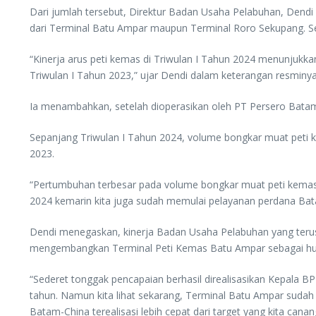
Dari jumlah tersebut, Direktur Badan Usaha Pelabuhan, Dend
dari Terminal Batu Ampar maupun Terminal Roro Sekupang. S
“Kinerja arus peti kemas di Triwulan I Tahun 2024 menunjukk
Triwulan I Tahun 2023,” ujar Dendi dalam keterangan resminya
Ia menambahkan, setelah dioperasikan oleh PT Persero Batam
Sepanjang Triwulan I Tahun 2024, volume bongkar muat peti 
2023.
“Pertumbuhan terbesar pada volume bongkar muat peti kemas 
2024 kemarin kita juga sudah memulai pelayanan perdana Bat
Dendi menegaskan, kinerja Badan Usaha Pelabuhan yang teru
mengembangkan Terminal Peti Kemas Batu Ampar sebagai hub l
“Sederet tonggak pencapaian berhasil direalisasikan Kepal
tahun. Namun kita lihat sekarang, Terminal Batu Ampar sudah
Batam-China terealisasi lebih cepat dari target yang kita ca