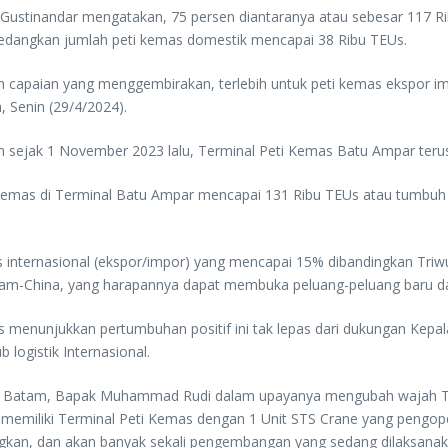
i Gustinandar mengatakan, 75 persen diantaranya atau sebesar 117 
edangkan jumlah peti kemas domestik mencapai 38 Ribu TEUs.
an capaian yang menggembirakan, terlebih untuk peti kemas ekspor 
, Senin (29/4/2024).
 sejak 1 November 2023 lalu, Terminal Peti Kemas Batu Ampar teru
kemas di Terminal Batu Ampar mencapai 131 Ribu TEUs atau tumbuh 
internasional (ekspor/impor) yang mencapai 15% dibandingkan Triwu
am-China, yang harapannya dapat membuka peluang-peluang baru dala
s menunjukkan pertumbuhan positif ini tak lepas dari dukungan K
ogistik Internasional.
a BP Batam, Bapak Muhammad Rudi dalam upayanya mengubah wajah Te
 memiliki Terminal Peti Kemas dengan 1 Unit STS Crane yang pengope
nangkan, dan akan banyak sekali pengembangan yang sedang dilaksana