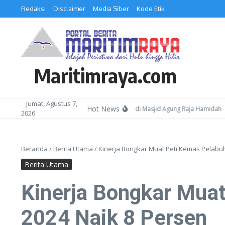
Lewati ke konten
Redaksi
Disclaimer
Media Siber
Kode Etik
Maritimraya.com
Jumat, Agustus 7,
Hot News
ak Masyarakat Hadiri Kepri Bersholawat 3 di Masjid Agung Raja Hamidah
Lu
2026
Beranda
/
Berita Utama
/
Kinerja Bongkar Muat Peti Kemas Pelabuh
Berita Utama
Kinerja Bongkar Muat
2024 Naik 8 Persen