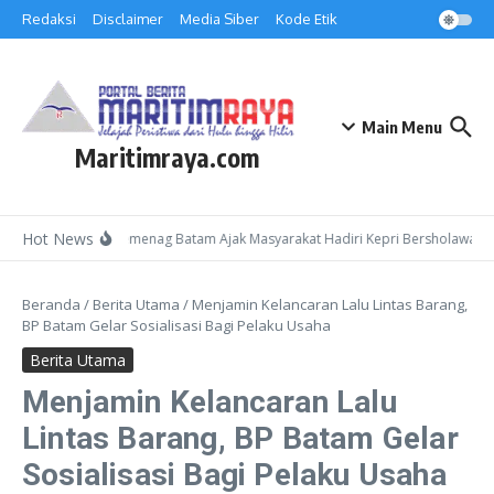
Lewati ke konten
Redaksi
Disclaimer
Media Siber
Kode Etik
Main Menu
Maritimraya.com
Hot News
Kepala Kemenag Batam Ajak Masyarakat Hadiri Kepri Bersholawat 3 
Beranda
/
Berita Utama
/
Menjamin Kelancaran Lalu Lintas Barang,
BP Batam Gelar Sosialisasi Bagi Pelaku Usaha
Berita Utama
Menjamin Kelancaran Lalu
Lintas Barang, BP Batam Gelar
Sosialisasi Bagi Pelaku Usaha