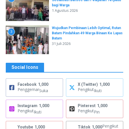
Sosialisasi Bansos dan Pelayanan Terpadu
bagi Warga
1 Agustus 2026
Wujudkan Pembinaan Lebih Optimal, Rutan
3
Batam Pindahkan 49 Warga Binaan Ke Lapas
Batam
31 Juli 2026
Social Icons
Facebook
1,000
X (Twitter)
1,000
Penggemar
Pengikut
Suka
Ikuti
Instagram
1,000
Pinterest
1,000
Pengikut
Pengikut
Ikuti
Pin
Pengikut
Youtube
1,000
Tiktok
1,000