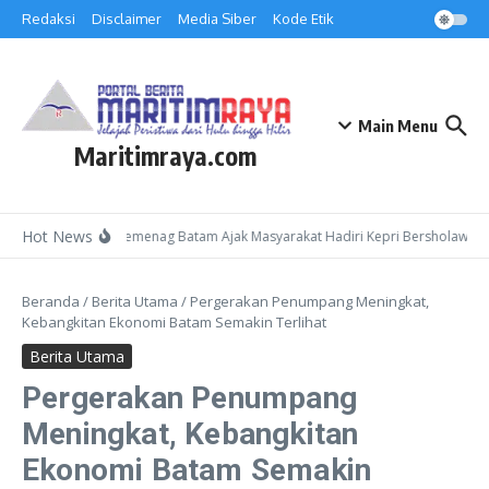
Lewati ke konten
Redaksi
Disclaimer
Media Siber
Kode Etik
Main Menu
Maritimraya.com
Hot News
Kepala Kemenag Batam Ajak Masyarakat Hadiri Kepri Bersholawat 3 
Beranda
/
Berita Utama
/
Pergerakan Penumpang Meningkat,
Kebangkitan Ekonomi Batam Semakin Terlihat
Berita Utama
Pergerakan Penumpang
Meningkat, Kebangkitan
Ekonomi Batam Semakin