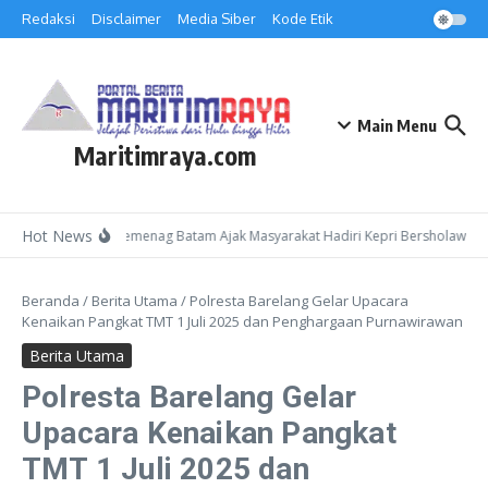
Lewati ke konten
Redaksi
Disclaimer
Media Siber
Kode Etik
Main Menu
Maritimraya.com
Hot News
Kepala Kemenag Batam Ajak Masyarakat Hadiri Kepri Bersholawat 3 
Beranda
/
Berita Utama
/
Polresta Barelang Gelar Upacara
Kenaikan Pangkat TMT 1 Juli 2025 dan Penghargaan Purnawirawan
Berita Utama
Polresta Barelang Gelar
Upacara Kenaikan Pangkat
TMT 1 Juli 2025 dan