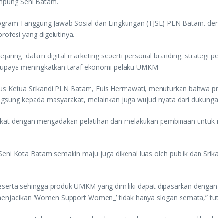
ampung Seni Batam.
ogram Tanggung Jawab Sosial dan Lingkungan (TJSL) PLN Batam. de
profesi yang digelutinya.
jaring dalam digital marketing seperti personal branding, strategi 
ai upaya meningkatkan taraf ekonomi pelaku UMKM
us Ketua Srikandi PLN Batam, Euis Hermawati, menuturkan bahwa p
angsung kepada masyarakat, melainkan juga wujud nyata dari dukun
arakat dengan mengadakan pelatihan dan melakukan pembinaan unt
Seni Kota Batam semakin maju juga dikenal luas oleh publik dan 
 peserta sehingga produk UMKM yang dimiliki dapat dipasarkan denga
menjadikan ‘Women Support Women_’ tidak hanya slogan semata,” tut