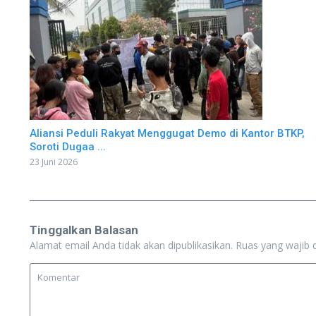
Aliansi Peduli Rakyat Menggugat Demo di Kantor BTKP,
Soroti Dugaa ...
23 Juni 2026
Tinggalkan Balasan
Alamat email Anda tidak akan dipublikasikan.
Ruas yang wajib 