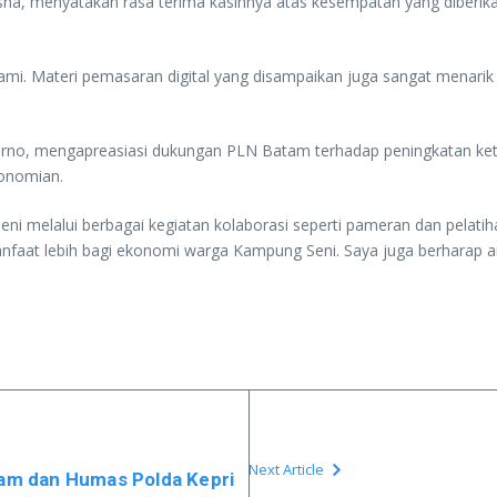
Nurisna, menyatakan rasa terima kasihnya atas kesempatan yang dibe
 kami. Materi pemasaran digital yang disampaikan juga sangat mena
rno, mengapreasiasi dukungan PLN Batam terhadap peningkatan kete
konomian.
 melalui berbagai kegiatan kolaborasi seperti pameran dan pelati
faat lebih bagi ekonomi warga Kampung Seni. Saya juga berharap ant
Next Article
tam dan Humas Polda Kepri