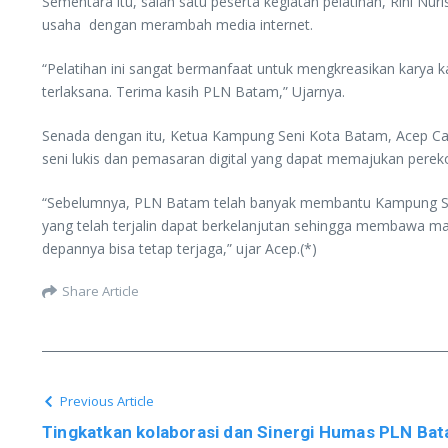
Sementara itu, salah satu peserta kegiatan pelatihan, Rini 
usaha dengan merambah media internet.
“Pelatihan ini sangat bermanfaat untuk mengkreasikan karya
terlaksana. Terima kasih PLN Batam,” Ujarnya.
Senada dengan itu, Ketua Kampung Seni Kota Batam, Acep Ca
seni lukis dan pemasaran digital yang dapat memajukan pere
“Sebelumnya, PLN Batam telah banyak membantu Kampung Seni
yang telah terjalin dapat berkelanjutan sehingga membawa man
depannya bisa tetap terjaga,” ujar Acep.(*)
Share Article
Previous Article
Tingkatkan kolaborasi dan Sinergi Humas PLN Ba