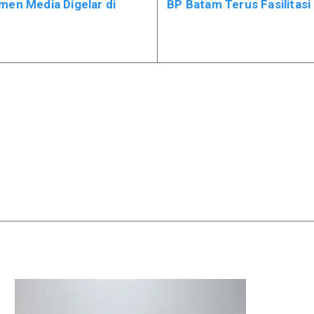
men Media Digelar di
BP Batam Terus Fasilita