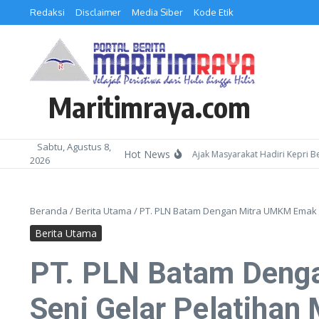
Lewati ke konten
Redaksi
Disclaimer
Media Siber
Kode Etik
Maritimraya.com
Sabtu, Agustus 8,
Hot News
Kepala Kemenag Batam Ajak Masyarakat Hadiri Kepri Bershol
2026
Beranda
/
Berita Utama
/
PT. PLN Batam Dengan Mitra UMKM Emak – 
Berita Utama
PT. PLN Batam Deng
Seni Gelar Pelatihan 