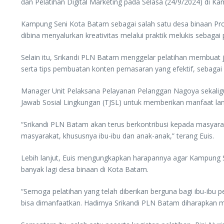
dan Pelatihan Digital Marketing pada Selasa (24/9/2024) di K
Kampung Seni Kota Batam sebagai salah satu desa binaan Pr
dibina menyalurkan kreativitas melalui praktik melukis sebagai 
Selain itu, Srikandi PLN Batam menggelar pelatihan membuat je
serta tips pembuatan konten pemasaran yang efektif, sebag
Manager Unit Pelaksana Pelayanan Pelanggan Nagoya sekalig
Jawab Sosial Lingkungan (TJSL) untuk memberikan manfaat l
“Srikandi PLN Batam akan terus berkontribusi kepada masy
masyarakat, khususnya ibu-ibu dan anak-anak,” terang Euis.
Lebih lanjut, Euis mengungkapkan harapannya agar Kampung 
banyak lagi desa binaan di Kota Batam.
“Semoga pelatihan yang telah diberikan berguna bagi ibu-ibu
bisa dimanfaatkan. Hadirnya Srikandi PLN Batam diharapkan 