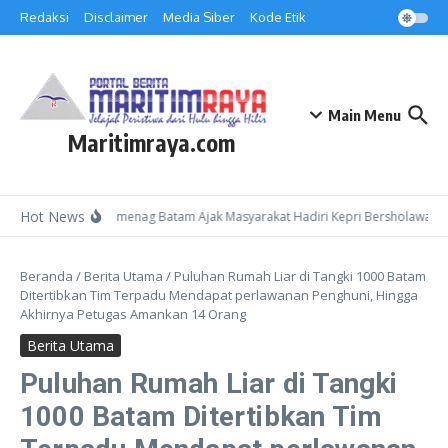
Lewati ke konten
Redaksi
Disclaimer
Media Siber
Kode Etik
Main Menu
Maritimraya.com
Hot News
Kepala Kemenag Batam Ajak Masyarakat Hadiri Kepri Bersholawat 3 d
Beranda
/
Berita Utama
/
Puluhan Rumah Liar di Tangki 1000 Batam
Ditertibkan Tim Terpadu Mendapat perlawanan Penghuni, Hingga
Akhirnya Petugas Amankan 14 Orang
Berita Utama
Puluhan Rumah Liar di Tangki
1000 Batam Ditertibkan Tim