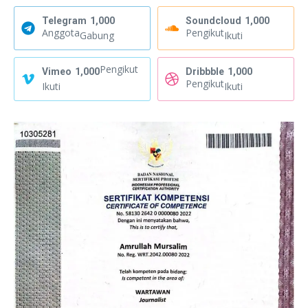
Telegram
1,000
Soundcloud
1,000
Anggota
Pengikut
Gabung
Ikuti
Pengikut
Vimeo
1,000
Dribbble
1,000
Pengikut
Ikuti
Ikuti