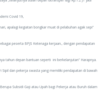
a ,selanjutnya bulan depan ditransper lagi Rp.1.2 JT jadi
ndemi Covid 19,
ri, apalagi kegiatan bongkar muat di pelabuhan agak sepi”
sebagai peserta BPJS Ketenaga kerjaan., dengan pendapatan
a tahun depan bantuan seperti ini berkelanjutan” Harapnya.
 Sipil dan pekerja swasta yang memiliki pendapatan di bawah
rupa Subsidi Gaji atau Upah bagi Pekerja atau Buruh dalam