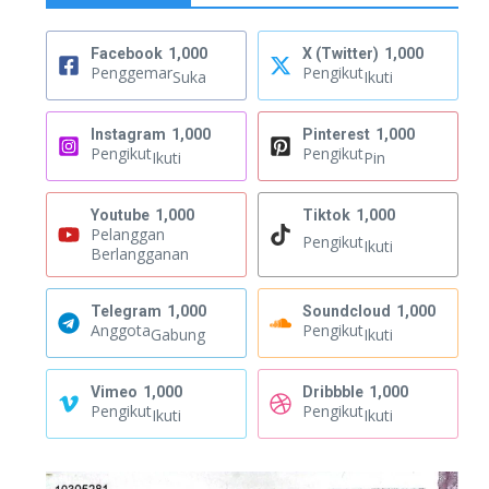
Facebook
1,000
X (Twitter)
1,000
Penggemar
Pengikut
Suka
Ikuti
Instagram
1,000
Pinterest
1,000
Pengikut
Pengikut
Ikuti
Pin
Youtube
1,000
Tiktok
1,000
Pelanggan
Pengikut
Ikuti
Berlangganan
Telegram
1,000
Soundcloud
1,000
Anggota
Pengikut
Gabung
Ikuti
Vimeo
1,000
Dribbble
1,000
Pengikut
Pengikut
Ikuti
Ikuti