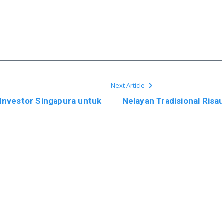
Next Article
nvestor Singapura untuk
Nelayan Tradisional Ris