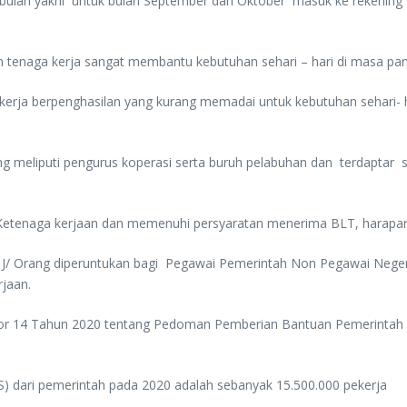
bulan yakni untuk bulan September dan Oktober masuk ke rekening say
 tenaga kerja sangat membantu kebutuhan sehari – hari di masa pa
rja berpenghasilan yang kurang memadai untuk kebutuhan sehari- ha
g meliputi pengurus koperasi serta buruh pelabuhan dan terdaptar 
 Ketenaga kerjaan dan memenuhi persyaratan menerima BLT, harapany
4 J/ Orang diperuntukan bagi Pegawai Pemerintah Non Pegawai Negeri
rjaan.
or 14 Tahun 2020 tentang Pedoman Pemberian Bantuan Pemerintah Be
 dari pemerintah pada 2020 adalah sebanyak 15.500.000 pekerja