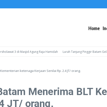
Home
In
wat 3 di Masjid Agung Raja Hamidah
Lurah Tanjung Pinggir Batam Gelar Sos
menterian ketenaga Kerjaan Senilai Rp. 2.4 JT/ orang.
Batam Menerima BLT Ke
.4 JT/ orang.