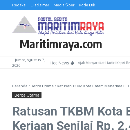
Lewati ke konten
Redaksi
Disclaimer
Media Siber
Kode Etik
Maritimraya.com
Jumat, Agustus 7,
Hot News
Kepala Kemenag Batam Ajak Masyarakat Hadiri Kepri Bershola
2026
Beranda
/
Berita Utama
/
Ratusan TKBM Kota Batam Menerima BLT Ke
Berita Utama
Ratusan TKBM Kota 
Kerjaan Senilai Rp. 2