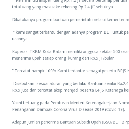
” Kemarin ditransper uang Rp..1.2 JT secara bertahap per dua 
total uang yang masuk ke rekening Rp.2.4 Jt” sebutnya.
Dikatakanya program bantuan pemerintah melalui kementerian
” kami sangat terbantu dengan adanya program BLT untuk peke
ucapnya.
Koperasi TKBM Kota Batam memiliki anggota sekitar 500 oran
menerima upah setiap orang kurang dari Rp.5 JT/bulan.
” Tercatat hampir 100% Kami terdaptar sebagai peserta BPJS
Disebutkan sesuai aturan yang berlaku Bantuan senilai Rp.2.
Rp.5 juta dan tercatat aktip menjadi peserta BPJS Ketenaga ke
Yakni tertuang pada Peraturan Menteri Ketenagakerjaan Nom
Penanganan Dampak Corona Virus Disease 2019 (Covid-19).
Adapun jumlah penerima Bantuan Subsidi Upah (BSU/BLT BPJS)