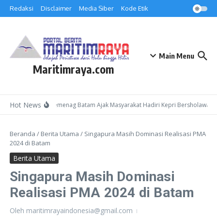
Lewati ke konten
Redaksi
Disclaimer
Media Siber
Kode Etik
Main Menu
Maritimraya.com
Hot News
Kepala Kemenag Batam Ajak Masyarakat Hadiri Kepri Bersholawat 3 
Beranda
/
Berita Utama
/
Singapura Masih Dominasi Realisasi PMA
2024 di Batam
Berita Utama
Singapura Masih Dominasi
Realisasi PMA 2024 di Batam
Oleh
maritimrayaindonesia@gmail.com