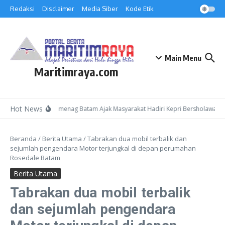
Lewati ke konten
Redaksi
Disclaimer
Media Siber
Kode Etik
Main Menu
Maritimraya.com
Hot News
Kepala Kemenag Batam Ajak Masyarakat Hadiri Kepri Bersholawat 3 d
Beranda
/
Berita Utama
/
Tabrakan dua mobil terbalik dan
sejumlah pengendara Motor terjungkal di depan perumahan
Rosedale Batam
Berita Utama
Tabrakan dua mobil terbalik
dan sejumlah pengendara