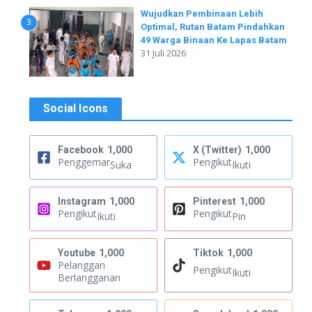
Wujudkan Pembinaan Lebih
3
Optimal, Rutan Batam Pindahkan
49 Warga Binaan Ke Lapas Batam
31 Juli 2026
Social Icons
Facebook
1,000
X (Twitter)
1,000
Penggemar
Pengikut
Suka
Ikuti
Instagram
1,000
Pinterest
1,000
Pengikut
Pengikut
Ikuti
Pin
Youtube
1,000
Tiktok
1,000
Pelanggan
Pengikut
Ikuti
Berlangganan