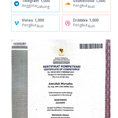
Telegram
1,000
Soundcloud
1,000
Anggota
Pengikut
Gabung
Ikuti
Vimeo
1,000
Dribbble
1,000
Pengikut
Pengikut
Ikuti
Ikuti