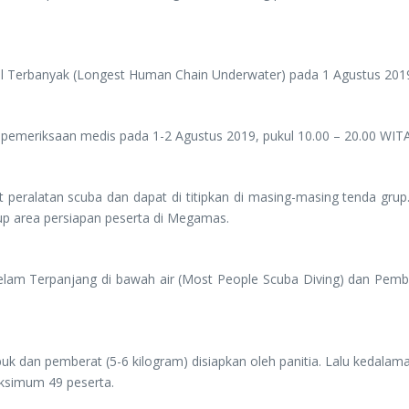
Terbanyak (Longest Human Chain Underwater) pada 1 Agustus 2019 d
dan pemeriksaan medis pada 1-2 Agustus 2019, pukul 10.00 – 20.00 W
 peralatan scuba dan dapat di titipkan di masing-masing tenda grup.
up area persiapan peserta di Megamas.
am Terpanjang di bawah air (Most People Scuba Diving) dan Pemben
abuk dan pemberat (5-6 kilogram) disiapkan oleh panitia. Lalu keda
aksimum 49 peserta.