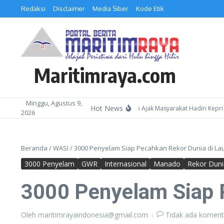
Lewati ke konten
Redaksi
Disclaimer
Media Siber
Kode Etik
Maritimraya.com
Minggu, Agustus 9,
Hot News
Kepala Kemenag Batam Ajak Masyarakat Hadiri Kepri Bersh
2026
Beranda
/
WASI
/
3000 Penyelam Siap Pecahkan Rekor Dunia di Lau
3000 Penyelam
GWR
Internasional
Manado
Rekor Duni
3000 Penyelam Siap P
Oleh
maritimrayaindonesia@gmail.com
Tidak ada koment