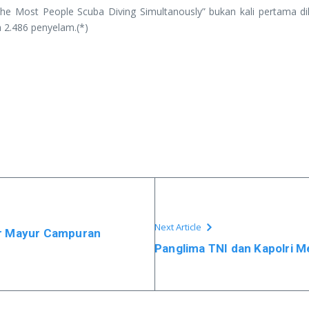
the Most People Scuba Diving Simultanously” bukan kali pertama 
h 2.486 penyelam.(*)
Next Article
ur Mayur Campuran
Panglima TNI dan Kapolri M