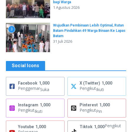
bagi Warga
1 Agustus 2026
Wujudkan Pembinaan Lebih Optimal, Rutan
3
Batam Pindahkan 49 Warga Binaan Ke Lapas
Batam
31 Juli 2026
Social Icons
Facebook
1,000
X (Twitter)
1,000
Penggemar
Pengikut
Suka
Ikuti
Instagram
1,000
Pinterest
1,000
Pengikut
Pengikut
Ikuti
Pin
Pengikut
Youtube
1,000
Tiktok
1,000
Pelanggan