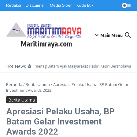
Lewati ke konten
Redaksi
Disclaimer
Media Siber
Kode Etik
Main Menu
Maritimraya.com
Hot News
Kepala Kemenag Batam Ajak Masyarakat Hadiri Kepri Bersholawat 3 d
Beranda
/
Berita Utama
/
Apresiasi Pelaku Usaha, BP Batam Gelar
Investment Awards 2022
Berita Utama
Apresiasi Pelaku Usaha, BP
Batam Gelar Investment
Awards 2022