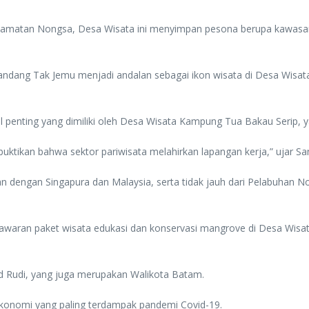
camatan Nongsa, Desa Wisata ini menyimpan pesona berupa kawasan
dang Tak Jemu menjadi andalan sebagai ikon wisata di Desa Wisat
penting yang dimiliki oleh Desa Wisata Kampung Tua Bakau Serip, yai
uktikan bahwa sektor pariwisata melahirkan lapangan kerja,” ujar Sa
engan Singapura dan Malaysia, serta tidak jauh dari Pelabuhan Nong
nawaran paket wisata edukasi dan konservasi mangrove di Desa Wisat
d Rudi, yang juga merupakan Walikota Batam.
onomi yang paling terdampak pandemi Covid-19.