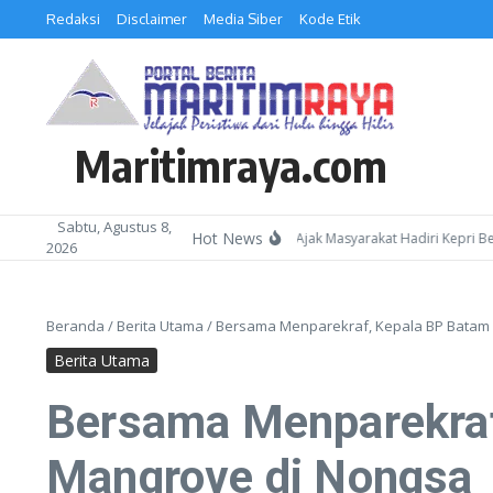
Lewati ke konten
Redaksi
Disclaimer
Media Siber
Kode Etik
Maritimraya.com
Sabtu, Agustus 8,
Hot News
Kepala Kemenag Batam Ajak Masyarakat Hadiri Kepri Bershol
2026
Beranda
/
Berita Utama
/
Bersama Menparekraf, Kepala BP Batam 
Berita Utama
Bersama Menparekraf
Mangrove di Nongsa