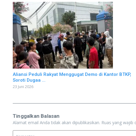
Aliansi Peduli Rakyat Menggugat Demo di Kantor BTKP,
Soroti Dugaa ...
23 Juni 2026
Tinggalkan Balasan
Alamat email Anda tidak akan dipublikasikan.
Ruas yang wajib 