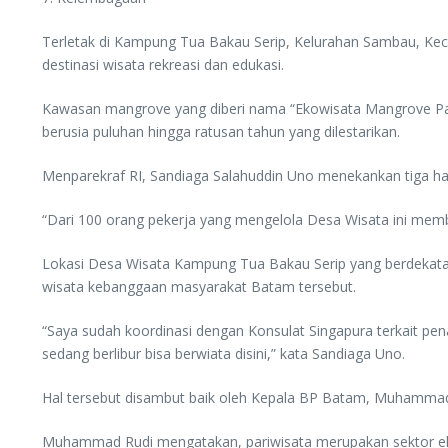
Terletak di Kampung Tua Bakau Serip, Kelurahan Sambau, Ke
destinasi wisata rekreasi dan edukasi.
Kawasan mangrove yang diberi nama “Ekowisata Mangrove Pan
berusia puluhan hingga ratusan tahun yang dilestarikan.
Menparekraf RI, Sandiaga Salahuddin Uno menekankan tiga hal 
“Dari 100 orang pekerja yang mengelola Desa Wisata ini memb
Lokasi Desa Wisata Kampung Tua Bakau Serip yang berdekatan d
wisata kebanggaan masyarakat Batam tersebut.
“Saya sudah koordinasi dengan Konsulat Singapura terkait pe
sedang berlibur bisa berwiata disini,” kata Sandiaga Uno.
Hal tersebut disambut baik oleh Kepala BP Batam, Muhamma
Muhammad Rudi mengatakan, pariwisata merupakan sektor ek