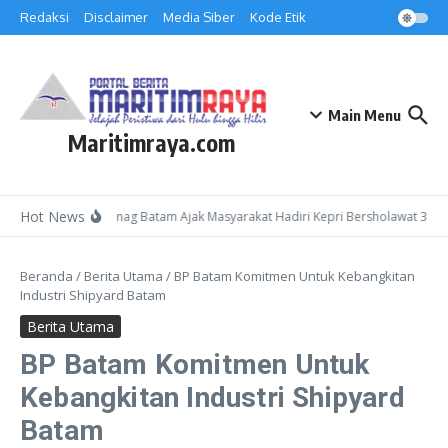
Lewati ke konten
Redaksi
Disclaimer
Media Siber
Kode Etik
Main Menu
Maritimraya.com
Hot News
Kepala Kemenag Batam Ajak Masyarakat Hadiri Kepri Bersholawat 3 di M
Beranda
/
Berita Utama
/
BP Batam Komitmen Untuk Kebangkitan
Industri Shipyard Batam
Berita Utama
BP Batam Komitmen Untuk
Kebangkitan Industri Shipyard
Batam