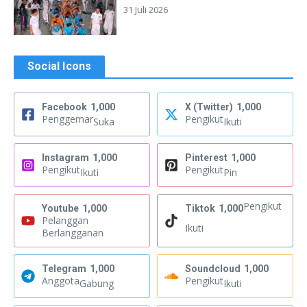
31 Juli 2026
Social Icons
Facebook
1,000
X (Twitter)
1,000
Penggemar
Pengikut
Suka
Ikuti
Instagram
1,000
Pinterest
1,000
Pengikut
Pengikut
Ikuti
Pin
Pengikut
Youtube
1,000
Tiktok
1,000
Pelanggan
Ikuti
Berlangganan
Telegram
1,000
Soundcloud
1,000
Anggota
Pengikut
Gabung
Ikuti