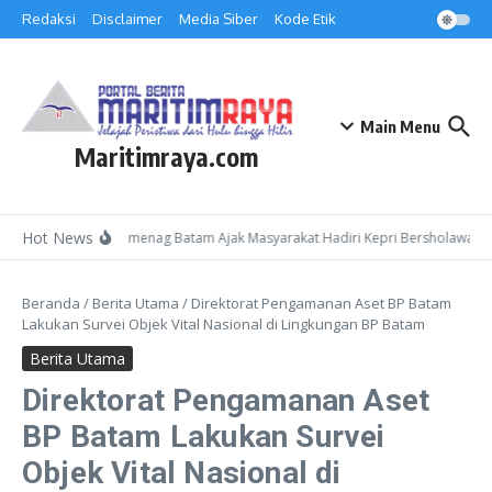
Lewati ke konten
Redaksi
Disclaimer
Media Siber
Kode Etik
Main Menu
Maritimraya.com
Hot News
Kepala Kemenag Batam Ajak Masyarakat Hadiri Kepri Bersholawat 3 d
Beranda
/
Berita Utama
/
Direktorat Pengamanan Aset BP Batam
Lakukan Survei Objek Vital Nasional di Lingkungan BP Batam
Berita Utama
Direktorat Pengamanan Aset
BP Batam Lakukan Survei
Objek Vital Nasional di