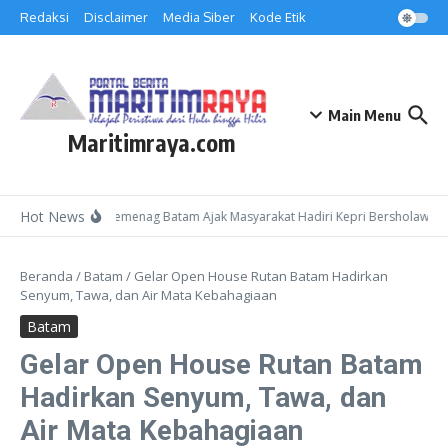
Lewati ke konten
Redaksi
Disclaimer
Media Siber
Kode Etik
Main Menu
Maritimraya.com
Hot News
Kepala Kemenag Batam Ajak Masyarakat Hadiri Kepri Bersholawat 3 
Beranda
/
Batam
/
Gelar Open House Rutan Batam Hadirkan
Senyum, Tawa, dan Air Mata Kebahagiaan
Batam
Gelar Open House Rutan Batam
Hadirkan Senyum, Tawa, dan
Air Mata Kebahagiaan