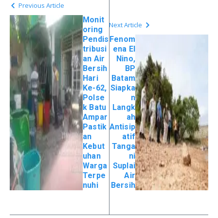
Previous Article
Monit
Next Article
oring
Pendis
Fenom
tribusi
ena El
an Air
Nino,
Bersih
BP
Hari
Batam
Ke-62,
Siapka
Polse
n
k Batu
Langk
Ampar
ah
Pastik
Antisip
an
atif
Kebut
Tanga
uhan
ni
Warga
Suplai
Terpe
Air
nuhi
Bersih