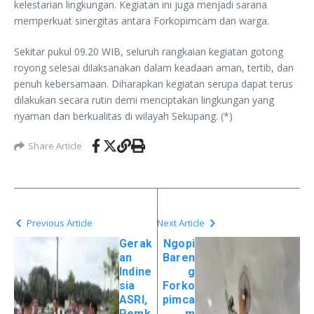
kelestarian lingkungan. Kegiatan ini juga menjadi sarana
memperkuat sinergitas antara Forkopimcam dan warga.
Sekitar pukul 09.20 WIB, seluruh rangkaian kegiatan gotong
royong selesai dilaksanakan dalam keadaan aman, tertib, dan
penuh kebersamaan. Diharapkan kegiatan serupa dapat terus
dilakukan secara rutin demi menciptakan lingkungan yang
nyaman dan berkualitas di wilayah Sekupang. (*)
Share Article
Previous Article
Next Article
Gerak
Ngopi
an
Baren
Indine
g
sia
Forko
ASRI,
pimca
Pemk
m