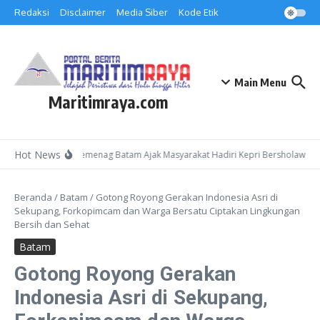
Lewati ke konten
Redaksi
Disclaimer
Media Siber
Kode Etik
Main Menu
Maritimraya.com
Hot News
Kepala Kemenag Batam Ajak Masyarakat Hadiri Kepri Bersholawat 3 
Beranda
/
Batam
/
Gotong Royong Gerakan Indonesia Asri di
Sekupang, Forkopimcam dan Warga Bersatu Ciptakan Lingkungan
Bersih dan Sehat
Batam
Gotong Royong Gerakan
Indonesia Asri di Sekupang,