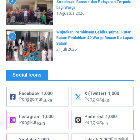
2
Sosialisasi Bansos dan Pelayanan Terpadu
bagi Warga
1 Agustus 2026
Wujudkan Pembinaan Lebih Optimal, Rutan
3
Batam Pindahkan 49 Warga Binaan Ke Lapas
Batam
31 Juli 2026
Social Icons
Facebook
1,000
X (Twitter)
1,000
Penggemar
Pengikut
Suka
Ikuti
Instagram
1,000
Pinterest
1,000
Pengikut
Pengikut
Ikuti
Pin
Pengikut
Youtube
1,000
Tiktok
1,000