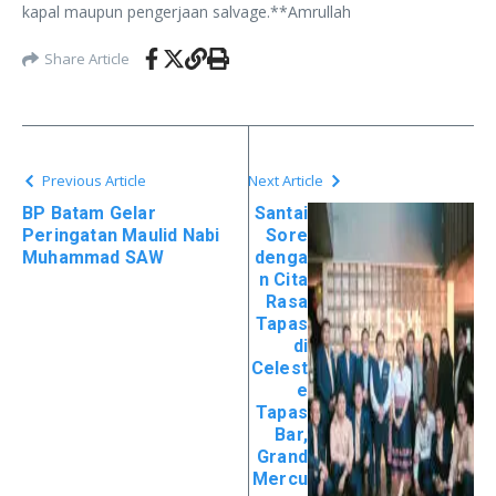
kapal maupun pengerjaan salvage.**Amrullah
Share Article
Previous Article
Next Article
BP Batam Gelar
Santai
Peringatan Maulid Nabi
Sore
Muhammad SAW
denga
n Cita
Rasa
Tapas
di
Celest
e
Tapas
Bar,
Grand
Mercu