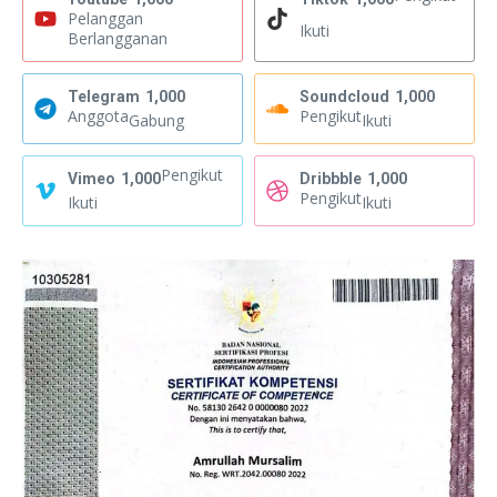
Pelanggan
Ikuti
Berlangganan
Telegram
1,000
Soundcloud
1,000
Anggota
Pengikut
Gabung
Ikuti
Pengikut
Vimeo
1,000
Dribbble
1,000
Pengikut
Ikuti
Ikuti