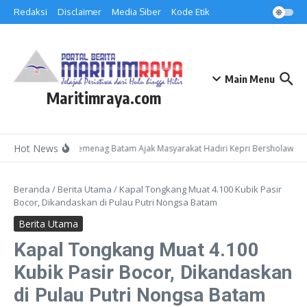
Lewati ke konten
Redaksi
Disclaimer
Media Siber
Kode Etik
Main Menu
Maritimraya.com
Hot News
Kepala Kemenag Batam Ajak Masyarakat Hadiri Kepri Bersholawat 3 
Beranda
/
Berita Utama
/
Kapal Tongkang Muat 4.100 Kubik Pasir
Bocor, Dikandaskan di Pulau Putri Nongsa Batam
Berita Utama
Kapal Tongkang Muat 4.100
Kubik Pasir Bocor, Dikandaskan
di Pulau Putri Nongsa Batam