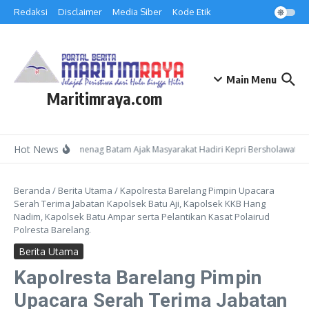
Lewati ke konten
Redaksi
Disclaimer
Media Siber
Kode Etik
Main Menu
Maritimraya.com
Hot News
Kepala Kemenag Batam Ajak Masyarakat Hadiri Kepri Bersholawat 3 d
Beranda
/
Berita Utama
/
Kapolresta Barelang Pimpin Upacara
Serah Terima Jabatan Kapolsek Batu Aji, Kapolsek KKB Hang
Nadim, Kapolsek Batu Ampar serta Pelantikan Kasat Polairud
Polresta Barelang.
Berita Utama
Kapolresta Barelang Pimpin
Upacara Serah Terima Jabatan