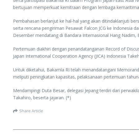
serta partisipasi Bakamla RI dalam Program Japan-East Asia
bertujuan memperkuat kemitraan dengan lembaga kemaritiman 
Pembahasan berlanjut ke hal-hal yang akan ditindaklanjuti b
serta rencana pengiriman Pesawat Falcon JCG ke Indonesia da
Desember mendatang di Bandara Internasional Hang Nadim, 
Pertemuan diakhiri dengan penandatanganan Record of Discuss
Japan International Cooperation Agency (JICA) Indonesia Take
Untuk diketahui, Bakamla RI telah menandatangani Memorandu
meliputi peningkatan kapasitas, pelaksanaan pertemuan tahunan
Mendampingi Duta Besar, delegasi Jepang terdiri dari perwak
Takahiro, beserta jajaran. (*)
Share Article