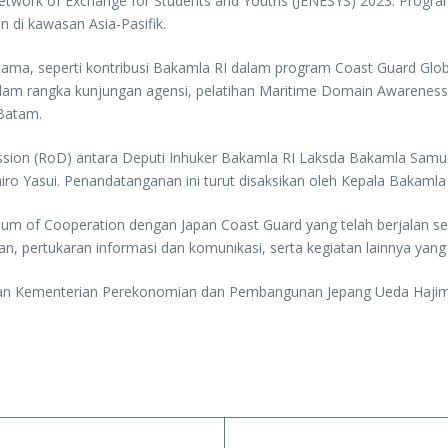
 Network of Exchange for Students and Youths (JENESYS) 2023. Prog
di kawasan Asia-Pasifik.
ersama, seperti kontribusi Bakamla RI dalam program Coast Guard Glo
lam rangka kunjungan agensi, pelatihan Maritime Domain Awareness (
Batam.
ion (RoD) antara Deputi Inhuker Bakamla RI Laksda Bakamla Samuel 
hiro Yasui. Penandatanganan ini turut disaksikan oleh Kepala Bakamla
m of Cooperation dengan Japan Coast Guard yang telah berjalan se
, pertukaran informasi dan komunikasi, serta kegiatan lainnya yang 
ilan Kementerian Perekonomian dan Pembangunan Jepang Ueda Hajime, 