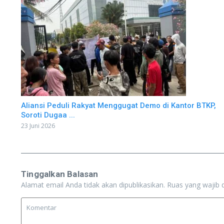
Aliansi Peduli Rakyat Menggugat Demo di Kantor BTKP,
Soroti Dugaa ...
23 Juni 2026
Tinggalkan Balasan
Alamat email Anda tidak akan dipublikasikan.
Ruas yang wajib 