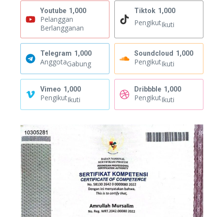
Youtube
1,000
Tiktok
1,000
Pelanggan
Pengikut
Ikuti
Berlangganan
Telegram
1,000
Soundcloud
1,000
Anggota
Pengikut
Gabung
Ikuti
Vimeo
1,000
Dribbble
1,000
Pengikut
Pengikut
Ikuti
Ikuti