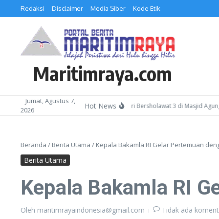
Lewati ke konten
Redaksi
Disclaimer
Media Siber
Kode Etik
Maritimraya.com
Jumat, Agustus 7,
Hot News
menag Batam Ajak Masyarakat Hadiri Kepri Bersholawat 3 di Masjid Agung Raj
2026
Beranda
/
Berita Utama
/
Kepala Bakamla RI Gelar Pertemuan den
Berita Utama
Kepala Bakamla RI G
Oleh
maritimrayaindonesia@gmail.com
Tidak ada koment