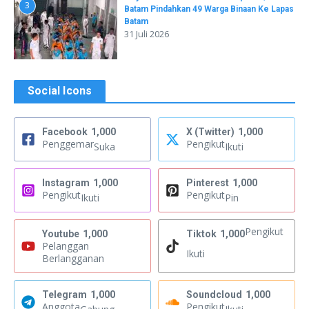
3
Batam Pindahkan 49 Warga Binaan Ke Lapas
Batam
31 Juli 2026
Social Icons
Facebook
1,000
X (Twitter)
1,000
Penggemar
Pengikut
Suka
Ikuti
Instagram
1,000
Pinterest
1,000
Pengikut
Pengikut
Ikuti
Pin
Pengikut
Youtube
1,000
Tiktok
1,000
Pelanggan
Ikuti
Berlangganan
Telegram
1,000
Soundcloud
1,000
Anggota
Pengikut