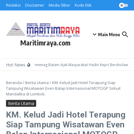
Lewati ke konten
Redaksi
Disclaimer
Media Siber
Kode Etik
Main Menu
Maritimraya.com
Hot News
Kepala Kemenag Batam Ajak Masyarakat Hadiri Kepri Bersholawat 3 
Beranda
/
Berita Utama
/
KM. Kelud Jadi Hotel Terapung Siap
Tampung Wisatawan Even Balap Internasional MOTOGP Sirkuit
Mandalika di Lombok.
Berita Utama
KM. Kelud Jadi Hotel Terapung
Siap Tampung Wisatawan Even