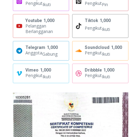
Pengikut
Pengikut
Ikuti
Pin
Youtube
1,000
Tiktok
1,000
Pelanggan
Pengikut
Ikuti
Berlangganan
Telegram
1,000
Soundcloud
1,000
Anggota
Pengikut
Gabung
Ikuti
Vimeo
1,000
Dribbble
1,000
Pengikut
Pengikut
Ikuti
Ikuti