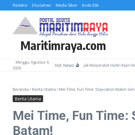
Lewati ke konten
Redaksi
Disclaimer
Media Siber
Kode Etik
Maritimraya.com
Minggu, Agustus 9,
Hot News
Kepala Kemenag Batam Ajak Masyarakat Hadiri Kepri Bershol
2026
Beranda
/
Berita Utama
/
Mei Time, Fun Time: Staycation Makin Ser
Berita Utama
Mei Time, Fun Time: 
Batam!