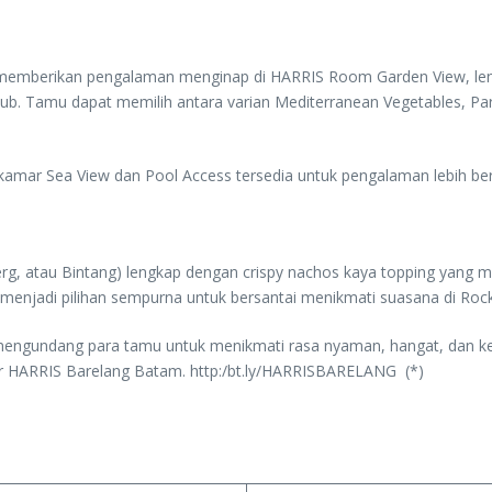
a
i memberikan pengalaman menginap di HARRIS Room Garden View, len
h Club. Tamu dapat memilih antara varian Mediterranean Vegetables, 
kamar Sea View dan Pool Access tersedia untuk pengalaman lebih be
rg, atau Bintang) lengkap dengan crispy nachos kaya topping yang m
 menjadi pilihan sempurna untuk bersantai menikmati suasana di Roc
 mengundang para tamu untuk menikmati rasa nyaman, hangat, dan k
er HARRIS Barelang Batam. http:/bt.ly/HARRISBARELANG (*)