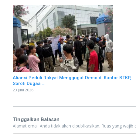
Aliansi Peduli Rakyat Menggugat Demo di Kantor BTKP,
Soroti Dugaa ...
23 Juni 2026
Tinggalkan Balasan
Alamat email Anda tidak akan dipublikasikan.
Ruas yang wajib 