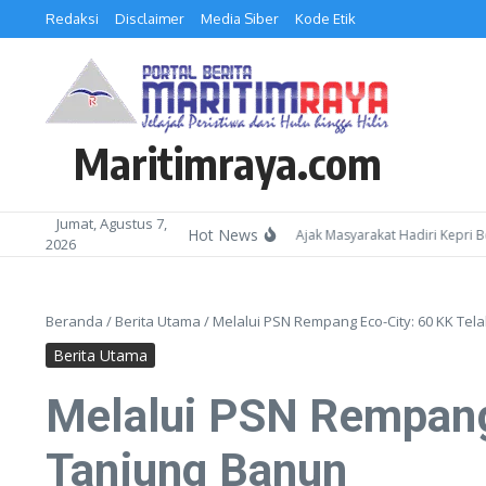
Lewati ke konten
Redaksi
Disclaimer
Media Siber
Kode Etik
Maritimraya.com
Jumat, Agustus 7,
Hot News
Kepala Kemenag Batam Ajak Masyarakat Hadiri Kepri Bershol
2026
Beranda
/
Berita Utama
/
Melalui PSN Rempang Eco-City: 60 KK Te
Berita Utama
Melalui PSN Rempang
Tanjung Banun