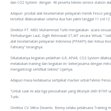
dan CO2 System dengan 40 peserta teknisi service station ala
Adapun produk alat keselamatan pelayaran merek Fesco yang t
tersebut dilaksanakan selama dua hari yakni tanggal 11 s/d 12 J
Direktur PT. MBS Muhammad Turki mengatakan acara sesuai har
Perhubungan Laut, Gigih Retnowati ST,MT secara Virtual, ” 
alat keselamatan pelayaran Indonesia (PPAKPI) dan Ketua As
Fahnany” terangnya.
Dikatakanya kegiatan pelatihan ILR, APAR, CO2 System dilaks
melakukan training dan kegiatan ini bekerjasama dengan mitra
mengantongi sertifikat teknisi” Ujarnya.
Adapun masa kedaluarsa sertipikat macker untukTeknisi Perusah
“Untuk saat ini ada tiga perusahaan yang ditunjuk oleh BTKP 
Turki.
Direktur CV. Mitra Dinamis Benny selaku pelaksana Training 