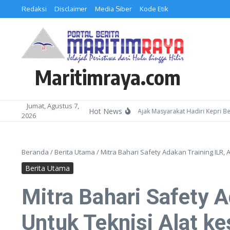
Lewati ke konten
Redaksi
Disclaimer
Media Siber
Kode Etik
Maritimraya.com
Jumat, Agustus 7,
Hot News
Kepala Kemenag Batam Ajak Masyarakat Hadiri Kepri Bershol
2026
Beranda
/
Berita Utama
/
Mitra Bahari Safety Adakan Training ILR,
Berita Utama
Mitra Bahari Safety 
Untuk Teknisi Alat k