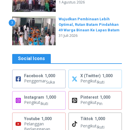
1 Agustus 2026
Wujudkan Pembinaan Lebih
3
Optimal, Rutan Batam Pindahkan
49 Warga Binaan Ke Lapas Batam
31 Juli 2026
Social Icons
Facebook
1,000
X (Twitter)
1,000
Penggemar
Pengikut
Suka
Ikuti
Instagram
1,000
Pinterest
1,000
Pengikut
Pengikut
Ikuti
Pin
Youtube
1,000
Tiktok
1,000
Pelanggan
Pengikut
Ikuti
Berlangganan