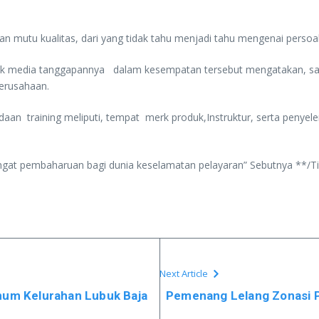
kan mutu kualitas, dari yang tidak tahu menjadi tahu mengenai persoa
 media tanggapannya dalam kesempatan tersebut mengatakan, sanga
erusahaan.
an training meliputi, tempat merk produk,Instruktur, serta penyel
ngat pembaharuan bagi dunia keselamatan pelayaran” Sebutnya **/T
Next Article
num Kelurahan Lubuk Baja
Pemenang Lelang Zonasi P