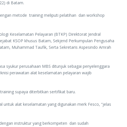
22) di Batam.
dengan metode training meliputi pelatihan dan workshop
logi Keselamatan Pelayaran (BTKP) Direktorat Jendral
a, Pejabat KSOP khusus Batam, Sekjend Perkumpulan Pengusaha
 Batam, Muhammad Taufik, Serta Sekretaris Aspesindo Amrah
 rasa syukur perusahaan MBS ditunjuk sebagai penyelenggara
eknisi perawatan alat keselamatan pelayaran wajib
ining supaya diterbitkan sertifikat baru.
al untuk alat keselamatan yang digunakan merk Fesco, “jelas
n dengan instruktur yang berkompeten dan sudah