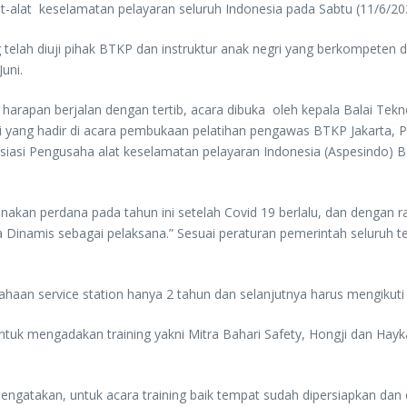
t-alat keselamatan pelayaran seluruh Indonesia pada Sabtu (11/6/20
elah diuji pihak BTKP dan instruktur anak negri yang berkompeten 
uni.
apan berjalan dengan tertib, acara dibuka oleh kepala Balai Tekno
tadi yang hadir di acara pembukaan pelatihan pengawas BTKP Jakart
osiasi Pengusaha alat keselamatan pelayaran Indonesia (Aspesindo)
anakan perdana pada tahun ini setelah Covid 19 berlalu, dan dengan
 Dinamis sebagai pelaksana.” Sesuai peraturan pemerintah seluruh t
aan service station hanya 2 tahun dan selanjutnya harus mengikuti tra
untuk mengadakan training yakni Mitra Bahari Safety, Hongji dan Hayk
mengatakan, untuk acara training baik tempat sudah dipersiapkan da