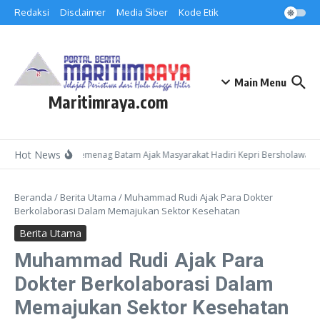
Lewati ke konten
Redaksi
Disclaimer
Media Siber
Kode Etik
Main Menu
Maritimraya.com
Hot News
Kepala Kemenag Batam Ajak Masyarakat Hadiri Kepri Bersholawat 3 
Beranda
/
Berita Utama
/
Muhammad Rudi Ajak Para Dokter
Berkolaborasi Dalam Memajukan Sektor Kesehatan
Berita Utama
Muhammad Rudi Ajak Para
Dokter Berkolaborasi Dalam
Memajukan Sektor Kesehatan