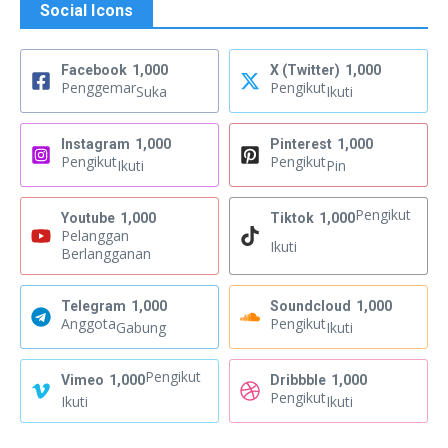
Social Icons
Facebook
1,000
X (Twitter)
1,000
Penggemar
Pengikut
Suka
Ikuti
Instagram
1,000
Pinterest
1,000
Pengikut
Pengikut
Ikuti
Pin
Pengikut
Youtube
1,000
Tiktok
1,000
Pelanggan
Ikuti
Berlangganan
Telegram
1,000
Soundcloud
1,000
Anggota
Pengikut
Gabung
Ikuti
Pengikut
Vimeo
1,000
Dribbble
1,000
Pengikut
Ikuti
Ikuti