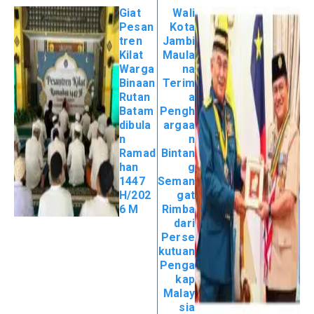
Giat
Wali
Pesan
Kota
tren
Jambi
Kilat
Maula
Warga
na
Binaan
Terim
Rutan
a
Batam
Pengh
dibula
argaa
n
n
Ramad
Bintan
han
g
1447
Seman
H/202
gat
6 M
Rimba
dari
Perse
kutuan
Penga
kap
Malay
sia