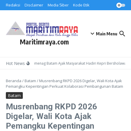
Lewati ke konten
Redaksi
Disclaimer
Media Siber
Kode Etik
Main Menu
Maritimraya.com
Hot News
Kepala Kemenag Batam Ajak Masyarakat Hadiri Kepri Bersholawat 3 d
Beranda
/
Batam
/
Musrenbang RKPD 2026 Digelar, Wali Kota Ajak
Pemangku Kepentingan Perkuat Kolaborasi Pembangunan Batam
Batam
Musrenbang RKPD 2026
Digelar, Wali Kota Ajak
Pemangku Kepentingan