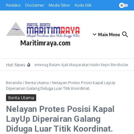
Lewati ke konten
Redaksi
Disclaimer
Media Siber
Kode Etik
Main Menu
Maritimraya.com
Hot News
Kepala Kemenag Batam Ajak Masyarakat Hadiri Kepri Bersholawat 3 
Beranda
/
Berita Utama
/
Nelayan Protes Posisi Kapal LayUp
Diperairan Galang Diduga Luar Titik Koordinat.
Berita Utama
Nelayan Protes Posisi Kapal
LayUp Diperairan Galang
Diduga Luar Titik Koordinat.