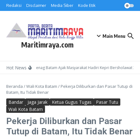
Lewati ke konten
Redaksi
Disclaimer
Media Siber
Kode Etik
Main Menu
Maritimraya.com
Hot News
Kepala Kemenag Batam Ajak Masyarakat Hadiri Kepri Bersholawat 3 di
Beranda
/
Wali Kota Batam
/
Pekerja Diliburkan dan Pasar Tutup di
Batam, Itu Tidak Benar
Bandar
Jaga Jarak
Ketua Gugus Tugas
Pasar Tutu
Wali Kota Batam
Pekerja Diliburkan dan Pasar
Tutup di Batam, Itu Tidak Benar