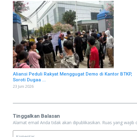
Aliansi Peduli Rakyat Menggugat Demo di Kantor BTKP,
Soroti Dugaa ...
23 Juni 2026
Tinggalkan Balasan
Alamat email Anda tidak akan dipublikasikan.
Ruas yang wajib 