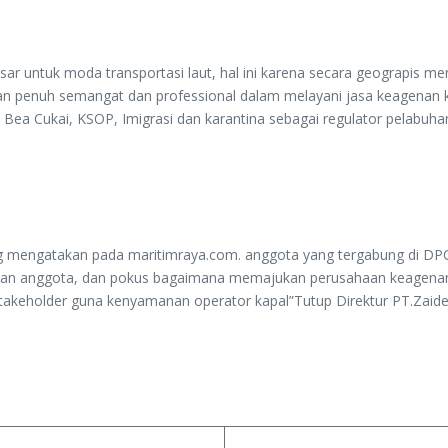
r untuk moda transportasi laut, hal ini karena secara geograpis m
an penuh semangat dan professional dalam melayani jasa keagenan ka
ea Cukai, KSOP, Imigrasi dan karantina sebagai regulator pelabuhan
mengatakan pada maritimraya.com. anggota yang tergabung di DPC
uhan anggota, dan pokus bagaimana memajukan perusahaan keagenan 
Stakeholder guna kenyamanan operator kapal”Tutup Direktur PT.Zaid