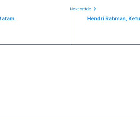
Next Article
Batam.
Hendri Rahman, Ketu