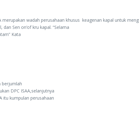
SAA merupakan wadah perusahaan khusus keagenan kapal untuk meng
 dan Sen on’of kru kapal. “Selama
atam” Kata
a berjumlah
ukan DPC ISAA,selanjutnya
A itu kumpulan perusahaan