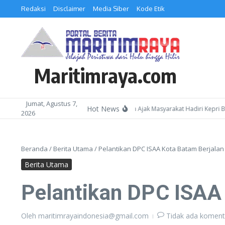
Lewati ke konten
Redaksi
Disclaimer
Media Siber
Kode Etik
Maritimraya.com
Jumat, Agustus 7,
Hot News
Kepala Kemenag Batam Ajak Masyarakat Hadiri Kepri Bersho
2026
Beranda
/
Berita Utama
/
Pelantikan DPC ISAA Kota Batam Berjalan
Berita Utama
Pelantikan DPC ISAA
Oleh
maritimrayaindonesia@gmail.com
Tidak ada koment