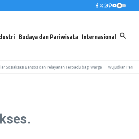
dustri
Budaya dan Pariwisata
Internasional
osialisasi Bansos dan Pelayanan Terpadu bagi Warga
Wujudkan Pembinaan Le
kses.