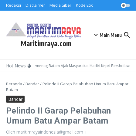
Lewati ke konten
Redaksi
Disclaimer
Media Siber
Kode Etik
Main Menu
Maritimraya.com
Hot News
Kepala Kemenag Batam Ajak Masyarakat Hadiri Kepri Bersholawat 3 
Beranda
/
Bandar
/
Pelindo II Garap Pelabuhan Umum Batu Ampar
Batam
Bandar
Pelindo II Garap Pelabuhan
Umum Batu Ampar Batam
Oleh
maritimrayaindonesia@gmail.com