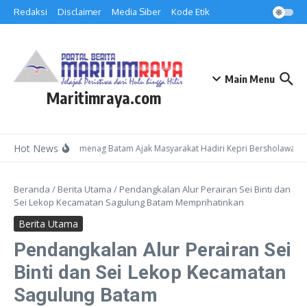
Lewati ke konten
Redaksi
Disclaimer
Media Siber
Kode Etik
Main Menu
Maritimraya.com
Hot News
Kepala Kemenag Batam Ajak Masyarakat Hadiri Kepri Bersholawat 3 d
Beranda
/
Berita Utama
/
Pendangkalan Alur Perairan Sei Binti dan
Sei Lekop Kecamatan Sagulung Batam Memprihatinkan
Berita Utama
Pendangkalan Alur Perairan Sei
Binti dan Sei Lekop Kecamatan
Sagulung Batam